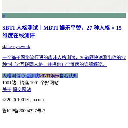
S
SBTI 人格测试｜MBTI 娱乐平替，27 种人格 × 15
维度在线测评
sbti.easya.work
一个基于网络流行语的趣味人格测试，30道题快速测出你的27
种“扎心”互联网人格，并提供15个维度的详细解读。
人格测试
心理测试
MBTI
娱乐
自我认知
1001站
· 精选 1001 个好网站
关于
提交网站
© 2026 1001zhan.com
鲁ICP备20004327号-7