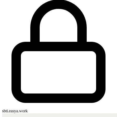
sbti.easya.work