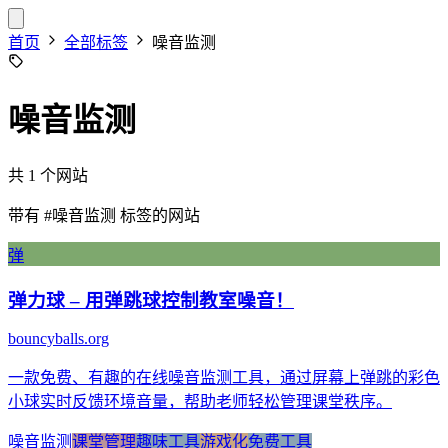
首页
全部标签
噪音监测
噪音监测
共 1 个网站
带有
#噪音监测
标签的网站
弹
弹力球 – 用弹跳球控制教室噪音！
bouncyballs.org
一款免费、有趣的在线噪音监测工具，通过屏幕上弹跳的彩色
小球实时反馈环境音量，帮助老师轻松管理课堂秩序。
噪音监测
课堂管理
趣味工具
游戏化
免费工具