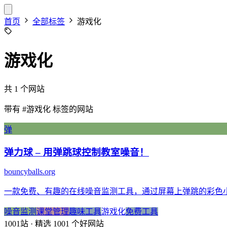
首页
全部标签
游戏化
游戏化
共 1 个网站
带有
#游戏化
标签的网站
弹
弹力球 – 用弹跳球控制教室噪音！
bouncyballs.org
一款免费、有趣的在线噪音监测工具，通过屏幕上弹跳的彩色
噪音监测
课堂管理
趣味工具
游戏化
免费工具
1001站
· 精选 1001 个好网站