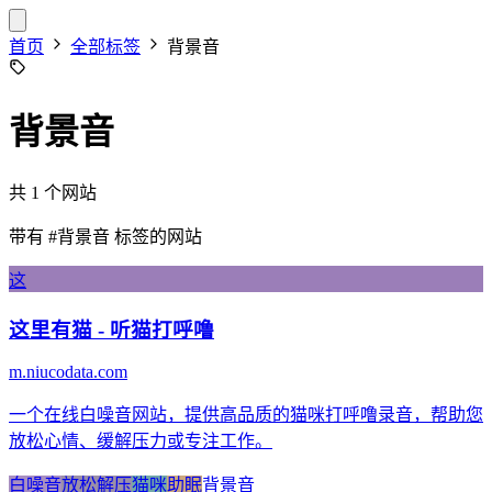
首页
全部标签
背景音
背景音
共 1 个网站
带有
#背景音
标签的网站
这
这里有猫 - 听猫打呼噜
m.niucodata.com
一个在线白噪音网站，提供高品质的猫咪打呼噜录音，帮助您
放松心情、缓解压力或专注工作。
白噪音
放松解压
猫咪
助眠
背景音